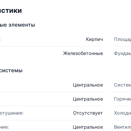
истики
ные элементы
:
Кирпич
Площад
Железобетонные
Фундам
системы
Центральное
Систем
Центральное
Горяче
отушения:
Отсутствует
Холодн
ние:
Центральное
Вентил