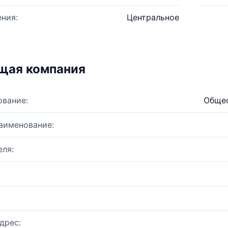
ния:
Центральное
щая компания
ование:
Общес
аименование:
ля:
дрес: