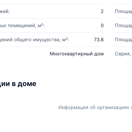
жей:
2
Площад
ых помещений, м²:
0
Площад
ений общего имущества, м²:
73.8
Площад
Многоквартирный дом
Серия,
ии в доме
Информация об организациях 