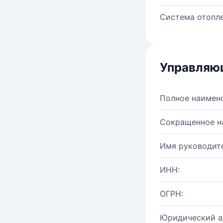
Система отопле
Управляю
Полное наимен
Сокращенное н
Имя руководите
ИНН:
ОГРН:
Юридический а