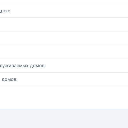
рес:
служиваемых домов:
 домов: