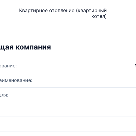
Квартирное отопление (квартирный
котел)
щая компания
ование:
аименование:
ля: