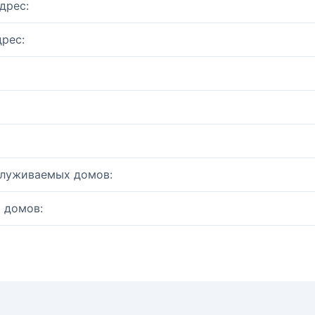
дрес:
рес:
служиваемых домов:
 домов: