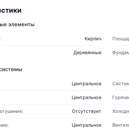
истики
ные элементы
:
Кирпич
Площад
Деревянные
Фундам
системы
Центральное
Систем
Центральное
Горяче
отушения:
Отсутствует
Холодн
ние:
Центральное
Вентил