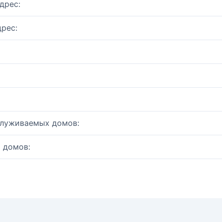
дрес:
рес:
служиваемых домов:
 домов: