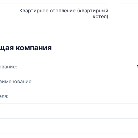
Квартирное отопление (квартирный
котел)
щая компания
ование:
аименование:
ля: