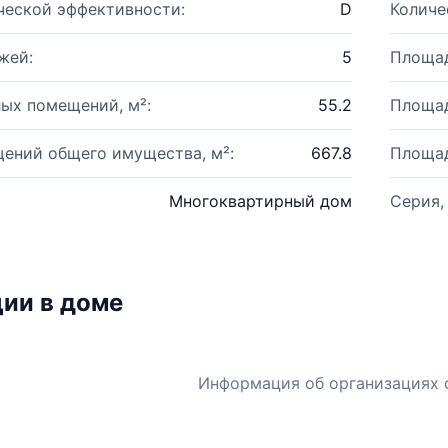
ческой эффективности:
D
Количе
жей:
5
Площад
ых помещений, м²:
55.2
Площад
ений общего имущества, м²:
667.8
Площад
Многоквартирный дом
Серия,
ии в доме
Информация об организациях 