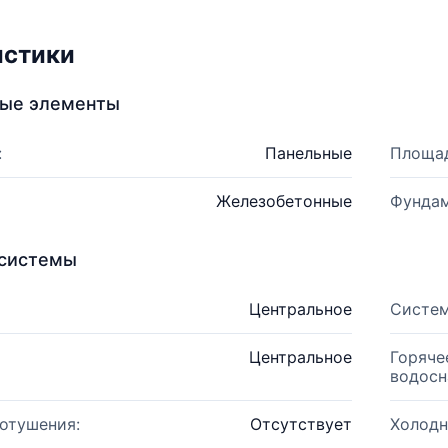
истики
ные элементы
:
Панельные
Площад
Железобетонные
Фундам
системы
Центральное
Систем
Центральное
Горяче
водосн
отушения:
Отсутствует
Холодн