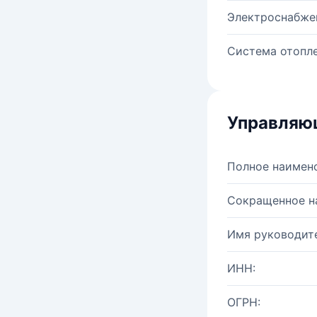
Электроснабже
Система отопле
Управляю
Полное наимен
Сокращенное н
Имя руководите
ИНН:
ОГРН: