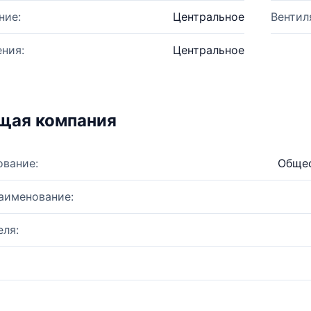
ние:
Центральное
Вентил
ния:
Центральное
щая компания
ование:
Общес
аименование:
ля: