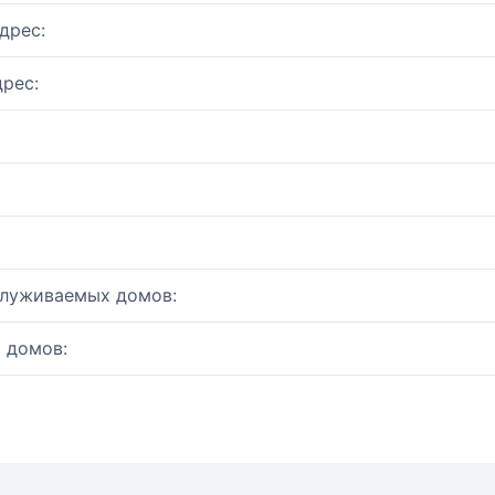
дрес:
рес:
служиваемых домов:
 домов: