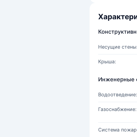
Характер
Конструктив
Несущие стены
Крыша:
Инженерные 
Водоотведение:
Газоснабжение:
Система пожар