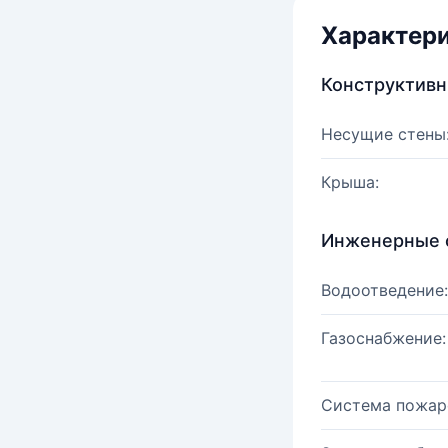
Характер
Конструктив
Несущие стены
Крыша:
Инженерные 
Водоотведение:
Газоснабжение:
Система пожар