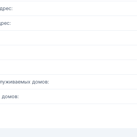
дрес:
рес:
служиваемых домов:
 домов: