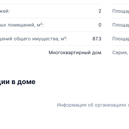
жей:
2
Площад
ых помещений, м²:
0
Площад
ений общего имущества, м²:
87.3
Площад
Многоквартирный дом
Серия,
ии в доме
Информация об организациях 