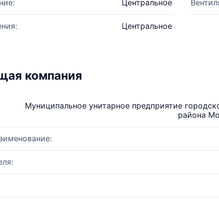
ние:
Центральное
Вентил
ния:
Центральное
щая компания
Муниципальное унитарное предприятие городск
района Мо
аименование:
ля: