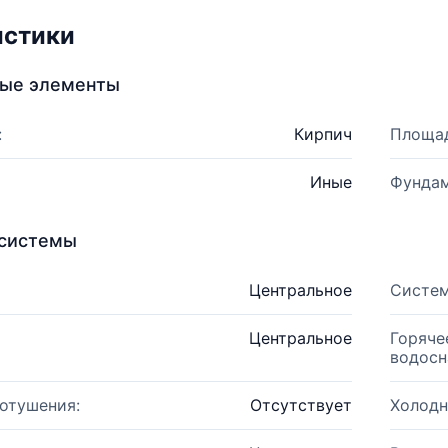
истики
ные элементы
:
Кирпич
Площад
Иные
Фундам
системы
Центральное
Систем
Центральное
Горяче
водосн
отушения:
Отсутствует
Холодн