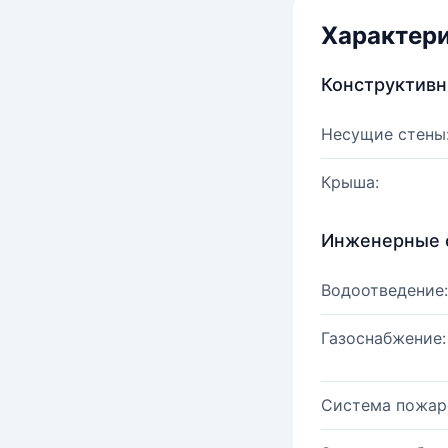
Характер
Конструктив
Несущие стены
Крыша:
Инженерные 
Водоотведение:
Газоснабжение:
Система пожар