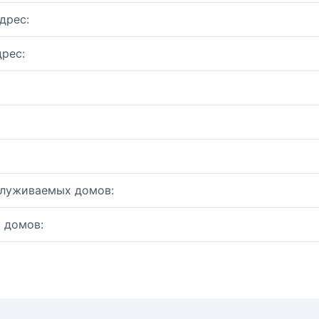
дрес:
рес:
служиваемых домов:
 домов: