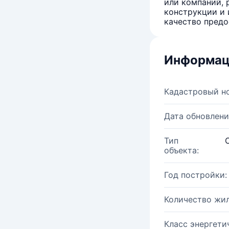
или компаний, 
конструкции и 
качество предо
Информац
Кадастровый н
Дата обновлени
Тип
объекта:
Год постройки:
Количество жи
Класс энергети