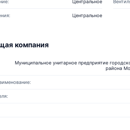
ние:
Центральное
Вентил
ния:
Центральное
щая компания
Муниципальное унитарное предприятие городск
района Мо
аименование:
ля: