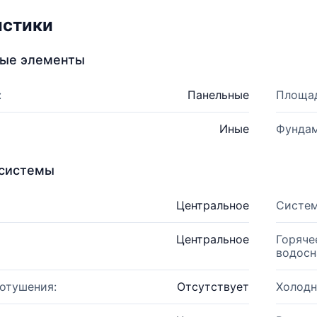
истики
ные элементы
:
Панельные
Площад
Иные
Фундам
системы
Центральное
Систем
Центральное
Горяче
водосн
отушения:
Отсутствует
Холодн