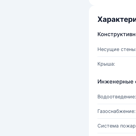
Характер
Конструктив
Несущие стены
Крыша:
Инженерные 
Водоотведение:
Газоснабжение:
Система пожар