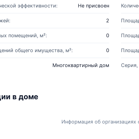
ческой эффективности:
Не присвоен
Количе
жей:
2
Площад
ых помещений, м²:
0
Площад
ений общего имущества, м²:
0
Площад
Многоквартирный дом
Серия,
ии в доме
Информация об организациях 