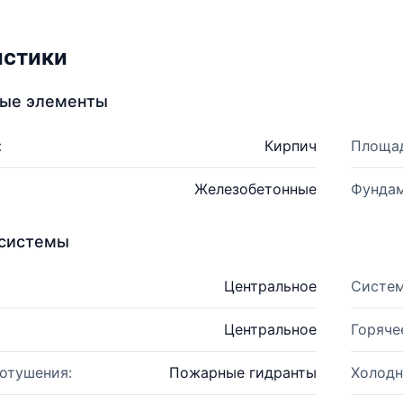
истики
ные элементы
:
Кирпич
Площад
Железобетонные
Фундам
системы
Центральное
Систем
Центральное
Горяче
отушения:
Пожарные гидранты
Холодн