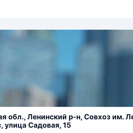
я обл., Ленинский р-н, Совхоз им. Л
, улица Садовая, 15