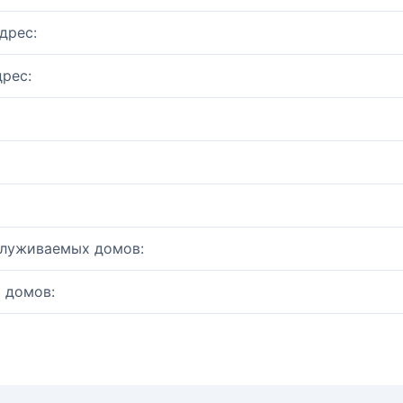
дрес:
рес:
служиваемых домов:
 домов: