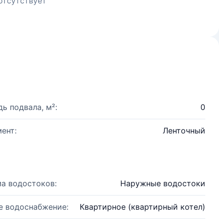
отсутствует
ь подвала, м²:
0
ент:
Ленточный
а водостоков:
Наружные водостоки
е водоснабжение:
Квартирное (квартирный котел)