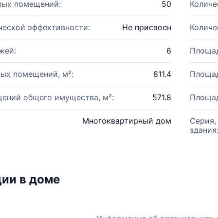
лых помещений:
50
Количе
ческой эффективности:
Не присвоен
Количе
жей:
6
Площад
ых помещений, м²:
811.4
Площад
ений общего имущества, м²:
571.8
Площад
Многоквартирный дом
Серия,
здания
ии в доме