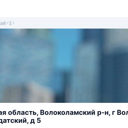
кий
5
я область, Волоколамский р-н, г Во
атский, д 5