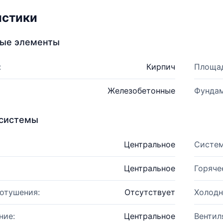
истики
ные элементы
:
Кирпич
Площад
Железобетонные
Фундам
системы
Центральное
Систем
Центральное
Горяче
отушения:
Отсутствует
Холодн
ние:
Центральное
Вентил