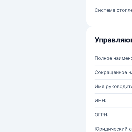
Система отопле
Управляю
Полное наимен
Сокращенное н
Имя руководите
ИНН:
ОГРН:
Юридический а