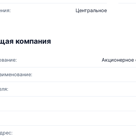
ния:
Центральное
щая компания
ование:
Акционерное 
аименование:
ля:
дрес: