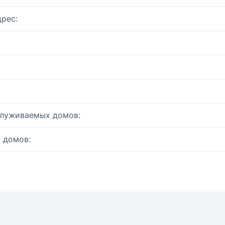
рес:
служиваемых домов:
 домов: