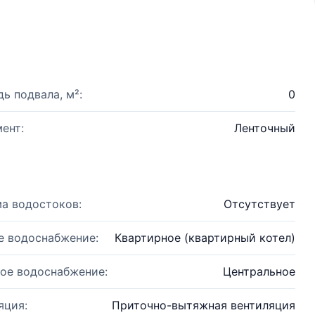
ь подвала, м²:
0
ент:
Ленточный
а водостоков:
Отсутствует
е водоснабжение:
Квартирное (квартирный котел)
ое водоснабжение:
Центральное
яция:
Приточно-вытяжная вентиляция