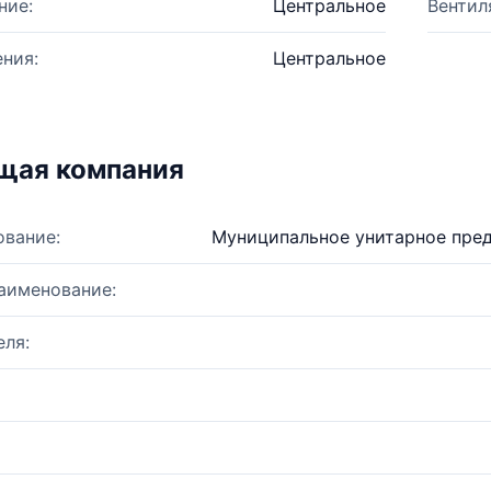
ние:
Центральное
Вентил
ния:
Центральное
щая компания
ование:
Муниципальное унитарное пред
аименование:
ля: