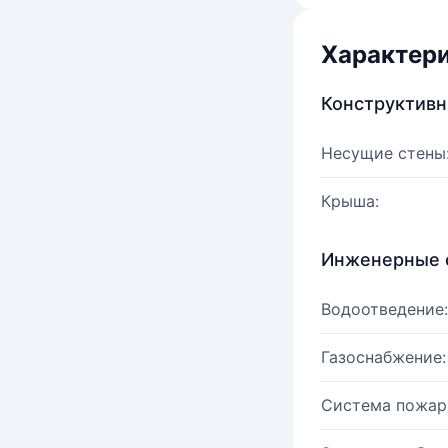
Характер
Конструктив
Несущие стены
Крыша:
Инженерные 
Водоотведение:
Газоснабжение:
Система пожар