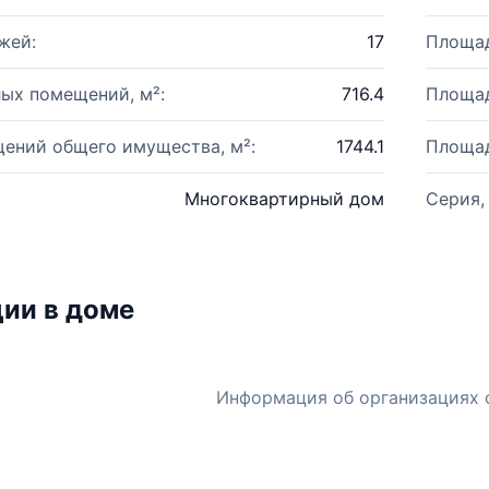
жей:
17
Площад
ых помещений, м²:
716.4
Площад
ений общего имущества, м²:
1744.1
Площад
Многоквартирный дом
Серия,
ии в доме
Информация об организациях 