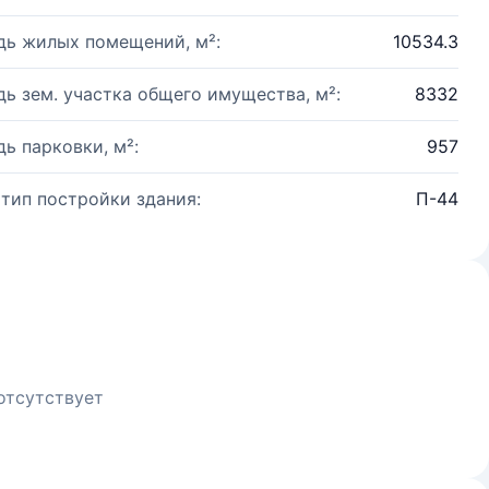
ь жилых помещений, м²:
10534.3
ь зем. участка общего имущества, м²:
8332
ь парковки, м²:
957
 тип постройки здания:
П-44
отсутствует