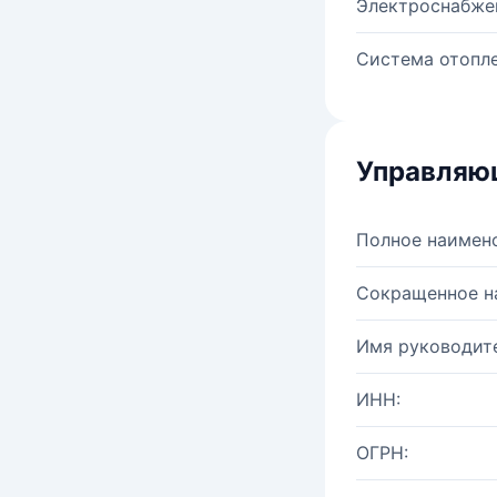
Электроснабже
Система отопле
Управляю
Полное наимен
Сокращенное н
Имя руководите
ИНН:
ОГРН: