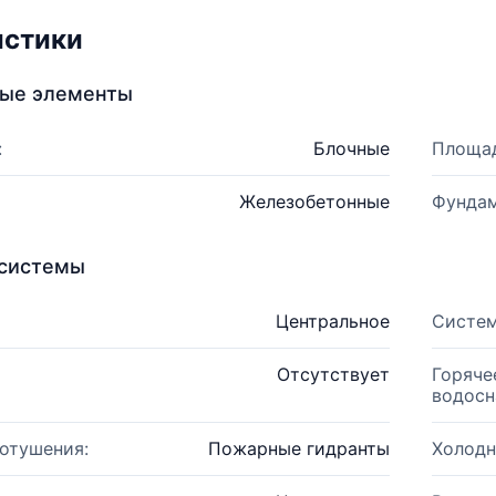
истики
ные элементы
:
Блочные
Площад
Железобетонные
Фундам
системы
Центральное
Систем
Отсутствует
Горяче
водосн
отушения:
Пожарные гидранты
Холодн