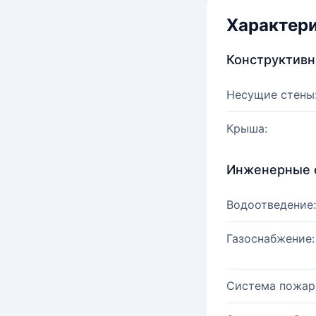
Характер
Конструктив
Несущие стены
Крыша:
Инженерные 
Водоотведение:
Газоснабжение:
Система пожар