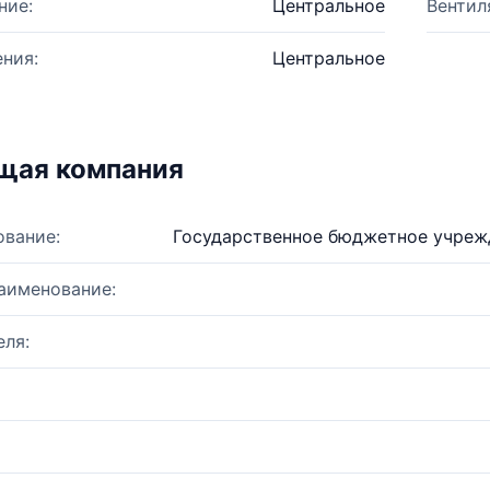
ние:
Центральное
Вентил
ния:
Центральное
щая компания
ование:
Государственное бюджетное учреж
аименование:
ля: