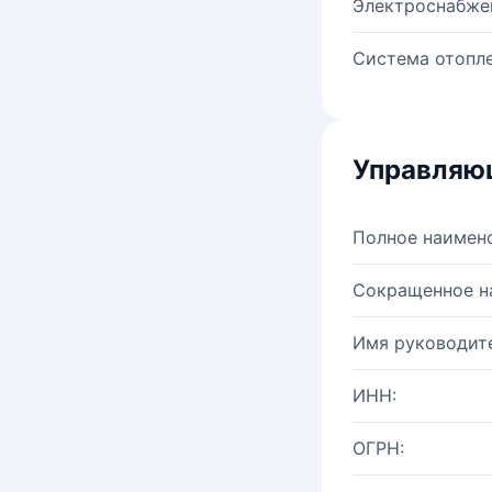
Электроснабже
Система отопле
Управляю
Полное наимен
Сокращенное н
Имя руководите
ИНН:
ОГРН: