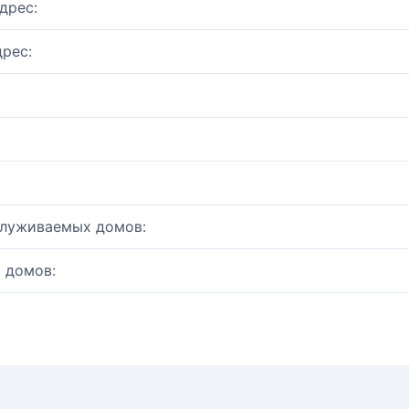
дрес:
рес:
служиваемых домов:
 домов: