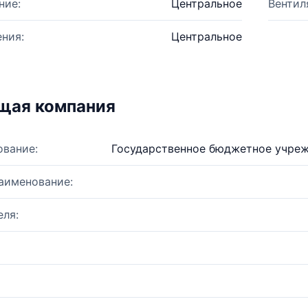
ние:
Центральное
Вентил
ния:
Центральное
щая компания
ование:
Государственное бюджетное учреж
аименование:
ля: