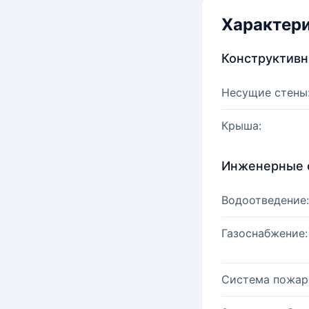
Характер
Конструктив
Несущие стены
Крыша:
Инженерные 
Водоотведение:
Газоснабжение:
Система пожар