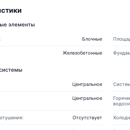
истики
ные элементы
:
Блочные
Площад
Железобетонные
Фундам
системы
Центральное
Систем
Центральное
Горяче
водосн
отушения:
Отсутствует
Холодн