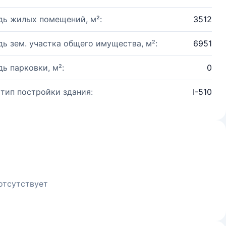
ь жилых помещений, м²:
3512
ь зем. участка общего имущества, м²:
6951
ь парковки, м²:
0
 тип постройки здания:
I-510
отсутствует