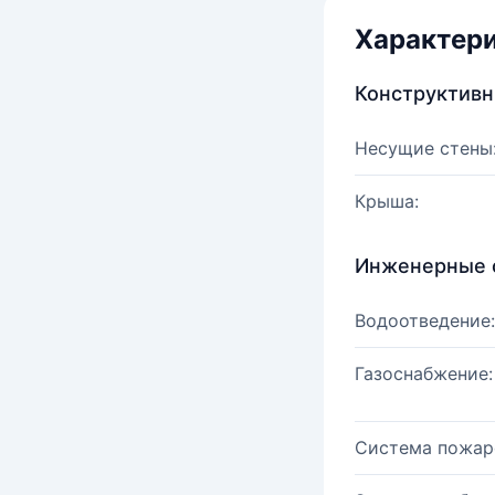
Характер
Конструктив
Несущие стены
Крыша:
Инженерные 
Водоотведение:
Газоснабжение:
Система пожар