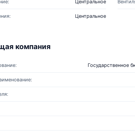
ние:
Центральное
Вентил
ния:
Центральное
щая компания
ование:
Государственное 
аименование:
ля: