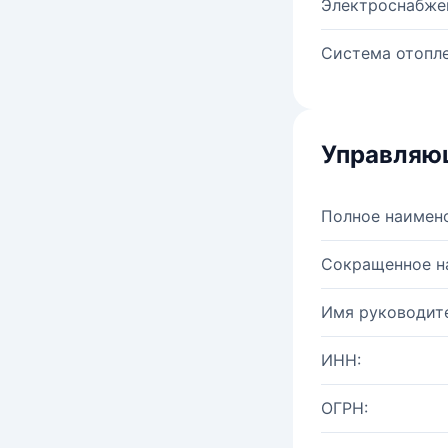
Электроснабже
Система отопле
Управляю
Полное наимен
Сокращенное н
Имя руководите
ИНН:
ОГРН: