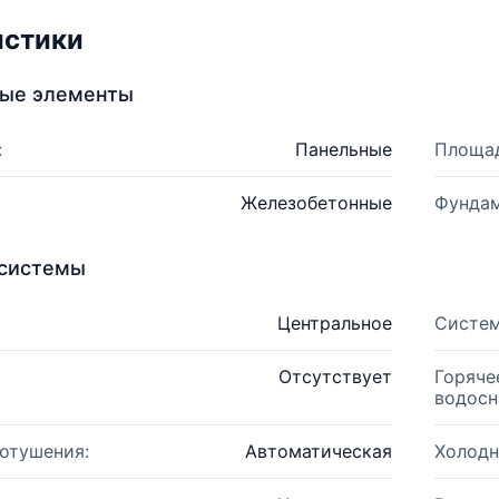
истики
ные элементы
:
Панельные
Площад
Железобетонные
Фундам
системы
Центральное
Систем
Отсутствует
Горяче
водосн
отушения:
Автоматическая
Холодн