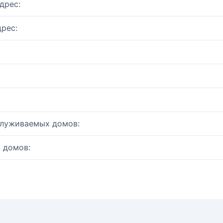
дрес:
рес:
служиваемых домов:
 домов: