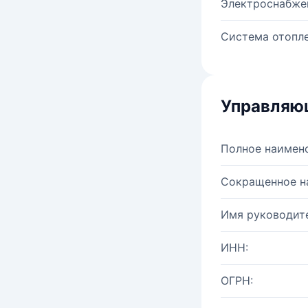
Электроснабже
Система отопле
Управляю
Полное наимен
Сокращенное н
Имя руководите
ИНН:
ОГРН: