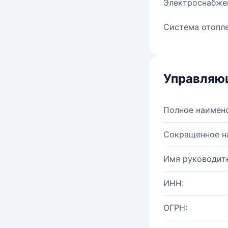
Электроснабже
Система отопле
Управляю
Полное наимен
Сокращенное н
Имя руководите
ИНН:
ОГРН: