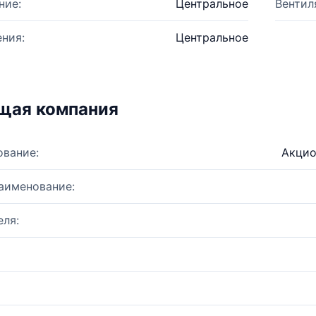
ние:
Центральное
Вентил
ния:
Центральное
щая компания
ование:
Акцио
аименование:
ля: