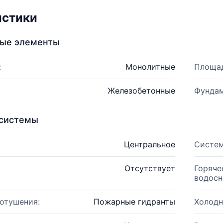
истики
ные элементы
:
Монолитные
Площад
Железобетонные
Фундам
системы
Центральное
Систем
Отсутствует
Горяче
водосн
отушения:
Пожарные гидранты
Холодн