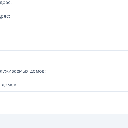
дрес:
рес:
служиваемых домов:
 домов: