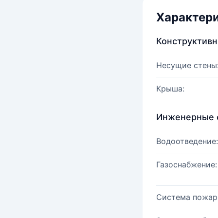
Характер
Конструктив
Несущие стены
Крыша:
Инженерные 
Водоотведение:
Газоснабжение:
Система пожар