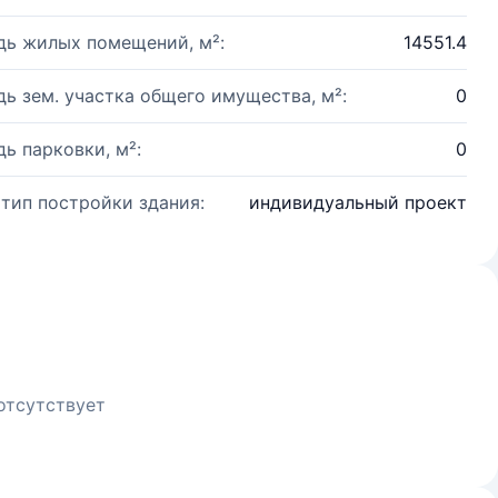
ь жилых помещений, м²:
14551.4
ь зем. участка общего имущества, м²:
0
ь парковки, м²:
0
 тип постройки здания:
индивидуальный проект
отсутствует