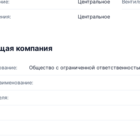
ние:
Центральное
Вентил
ния:
Центральное
щая компания
ование:
Общество с ограниченной ответственност
аименование:
ля: