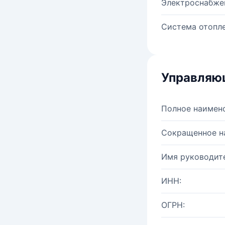
Электроснабже
Система отопле
Управляю
Полное наимен
Сокращенное н
Имя руководите
ИНН:
ОГРН: