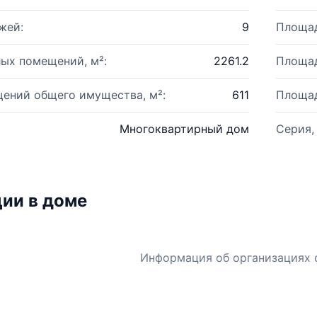
жей:
9
Площад
ых помещений, м²:
2261.2
Площад
ений общего имущества, м²:
611
Площад
Многоквартирный дом
Серия,
ии в доме
Информация об организациях 