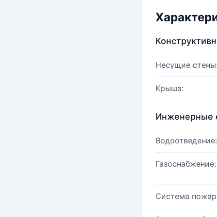
Характер
Конструктив
Несущие стены
Крыша:
Инженерные 
Водоотведение:
Газоснабжение:
Система пожар