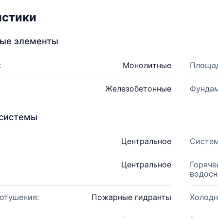
истики
ные элементы
:
Монолитные
Площад
Железобетонные
Фундам
системы
Центральное
Систем
Центральное
Горяче
водосн
отушения:
Пожарные гидранты
Холодн