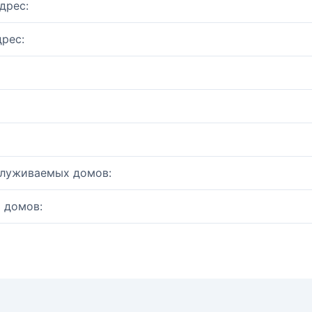
дрес:
рес:
служиваемых домов:
 домов: