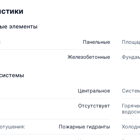
истики
ные элементы
:
Панельные
Площад
Железобетонные
Фундам
системы
Центральное
Систем
Отсутствует
Горяче
водосн
отушения:
Пожарные гидранты
Холодн