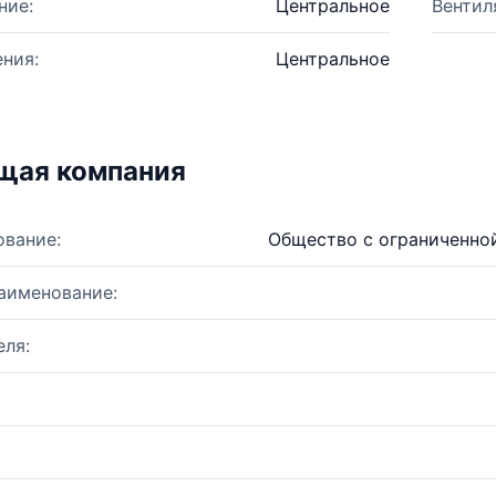
ние:
Центральное
Вентил
ния:
Центральное
щая компания
ование:
Общество с ограниченно
аименование:
ля: