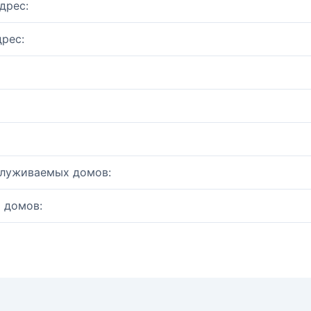
дрес:
рес:
служиваемых домов:
 домов: