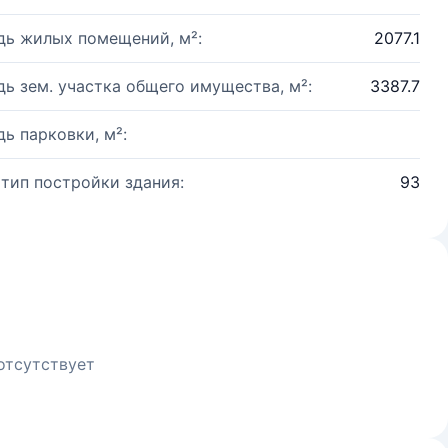
ь жилых помещений, м²:
2077.1
ь зем. участка общего имущества, м²:
3387.7
ь парковки, м²:
 тип постройки здания:
93
отсутствует