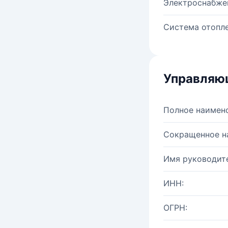
Электроснабже
Система отопле
Управляю
Полное наимен
Сокращенное н
Имя руководите
ИНН:
ОГРН: