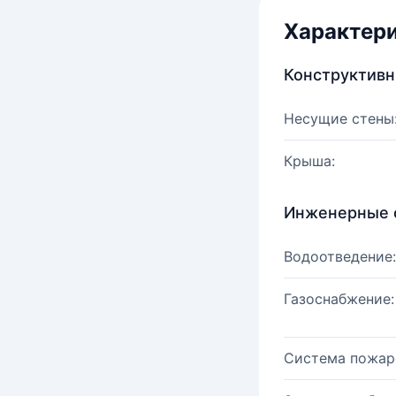
Характер
Конструктив
Несущие стены
Крыша:
Инженерные 
Водоотведение:
Газоснабжение:
Система пожар