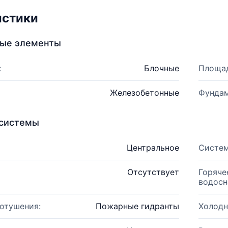
истики
ные элементы
:
Блочные
Площад
Железобетонные
Фундам
системы
Центральное
Систем
Отсутствует
Горяче
водосн
отушения:
Пожарные гидранты
Холодн