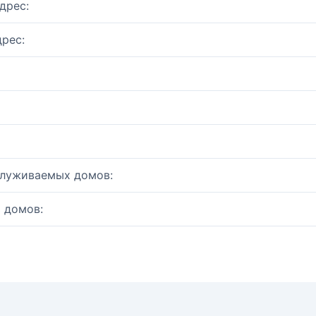
дрес:
рес:
служиваемых домов:
 домов: