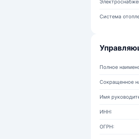
Электроснабже
Система отопле
Управляю
Полное наимен
Сокращенное н
Имя руководите
ИНН:
ОГРН: