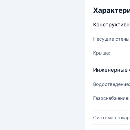
Характер
Конструктив
Несущие стены
Крыша:
Инженерные 
Водоотведение:
Газоснабжение:
Система пожар