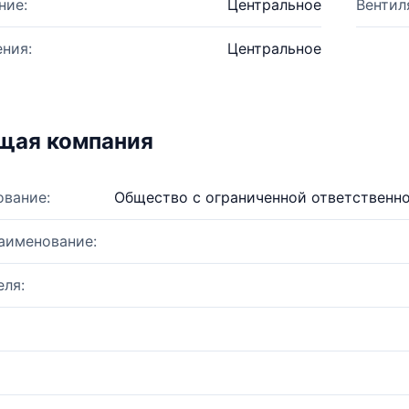
ние:
Центральное
Вентил
ния:
Центральное
щая компания
ование:
Общество с ограниченной ответственн
аименование:
ля: