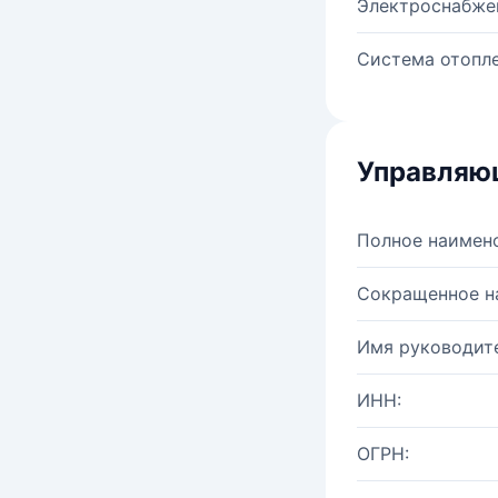
Электроснабже
Система отопле
Управляю
Полное наимен
Сокращенное н
Имя руководите
ИНН:
ОГРН: