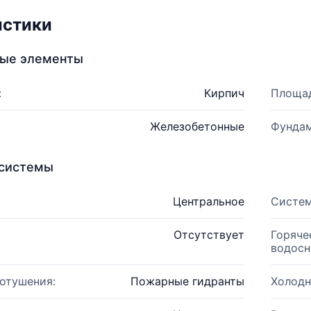
истики
ные элементы
:
Кирпич
Площад
Железобетонные
Фундам
системы
Центральное
Систем
Отсутствует
Горяче
водосн
отушения:
Пожарные гидранты
Холодн