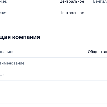
ние:
Центральное
Вентил
ния:
Центральное
щая компания
ование:
Общество
аименование:
ля: