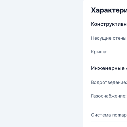
Характер
Конструктив
Несущие стены
Крыша:
Инженерные 
Водоотведение:
Газоснабжение:
Система пожар