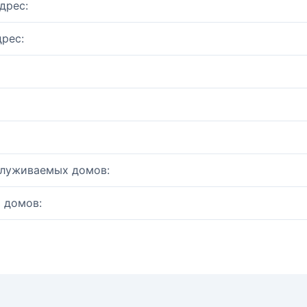
дрес:
рес:
служиваемых домов:
 домов: