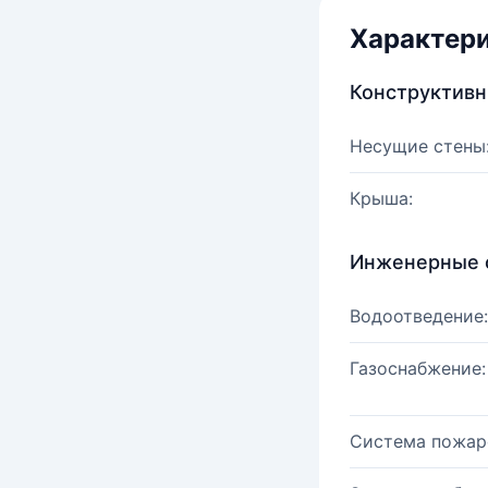
Характер
Конструктив
Несущие стены
Крыша:
Инженерные 
Водоотведение:
Газоснабжение:
Система пожар