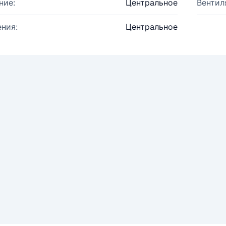
ние:
Центральное
Вентил
ния:
Центральное