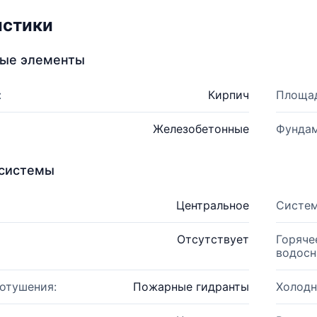
истики
ные элементы
:
Кирпич
Площад
Железобетонные
Фундам
системы
Центральное
Систем
Отсутствует
Горяче
водосн
отушения:
Пожарные гидранты
Холодн