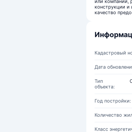
или компаний, 
конструкции и 
качество предо
Информац
Кадастровый н
Дата обновлени
Тип
объекта:
Год постройки:
Количество жи
Класс энергети