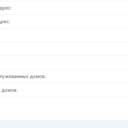
дрес:
рес:
служиваемых домов:
 домов: