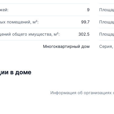
жей:
9
Площад
ых помещений, м²:
99.7
Площад
ений общего имущества, м²:
302.5
Площад
Многоквартирный дом
Серия,
ии в доме
Информация об организациях 