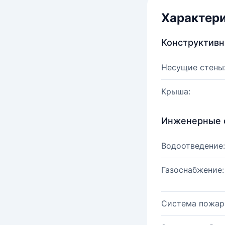
Характер
Конструктив
Несущие стены
Крыша:
Инженерные 
Водоотведение:
Газоснабжение:
Система пожар