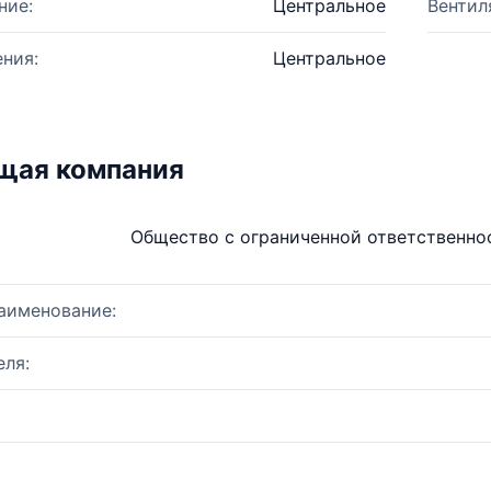
ние:
Центральное
Вентил
ния:
Центральное
щая компания
Общество с ограниченной ответственн
аименование:
ля: