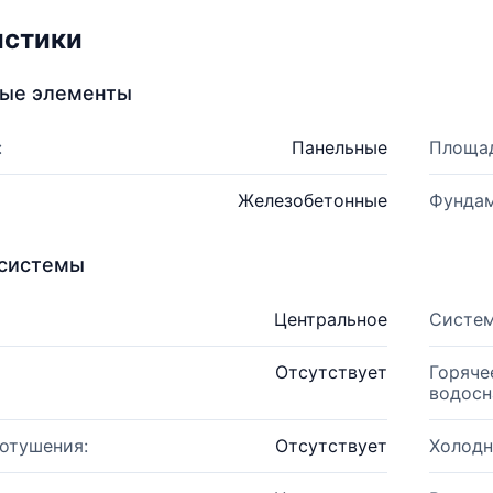
истики
ные элементы
:
Панельные
Площад
Железобетонные
Фундам
системы
Центральное
Систем
Отсутствует
Горяче
водосн
отушения:
Отсутствует
Холодн