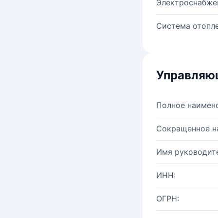
Электроснабже
Система отопле
Управляю
Полное наимен
Сокращенное н
Имя руководите
ИНН:
ОГРН: