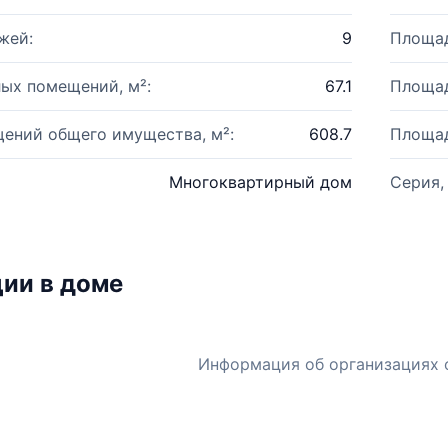
жей:
9
Площад
ых помещений, м²:
67.1
Площад
ений общего имущества, м²:
608.7
Площад
Многоквартирный дом
Серия,
ии в доме
Информация об организациях 