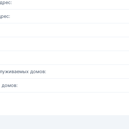
дрес:
рес:
служиваемых домов:
 домов: