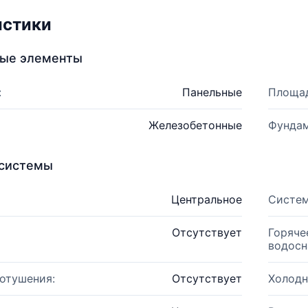
истики
ные элементы
:
Панельные
Площад
Железобетонные
Фундам
системы
Центральное
Систем
Отсутствует
Горяче
водосн
отушения:
Отсутствует
Холодн