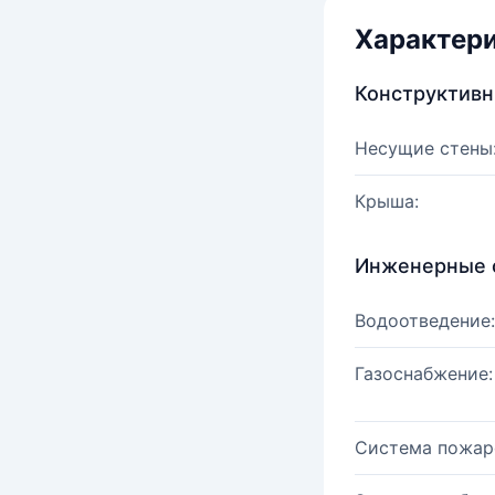
Характер
Конструктив
Несущие стены
Крыша:
Инженерные 
Водоотведение:
Газоснабжение:
Система пожар