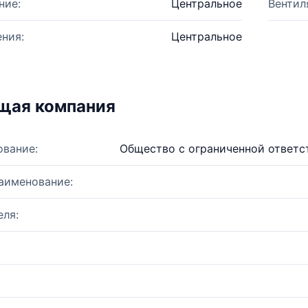
ние:
Центральное
Вентил
ния:
Центральное
щая компания
ование:
Общество с ограниченной ответс
аименование:
ля: