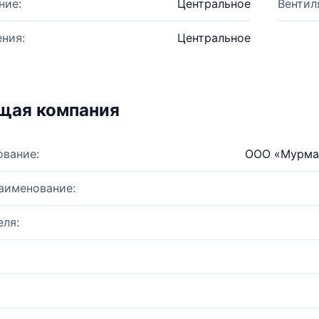
ние:
Центральное
Вентил
ния:
Центральное
щая компания
ование:
ООО «Мурма
аименование:
ля: