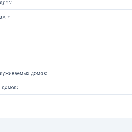
дрес:
рес:
служиваемых домов:
 домов: