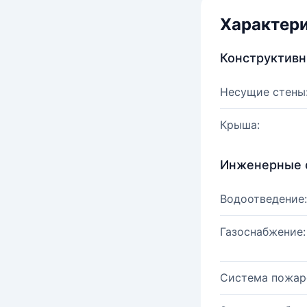
Характер
Конструктив
Несущие стены
Крыша:
Инженерные 
Водоотведение:
Газоснабжение:
Система пожар