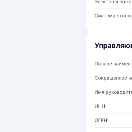
Электроснабже
Система отопле
Управляю
Полное наимен
Сокращенное н
Имя руководите
ИНН:
ОГРН: