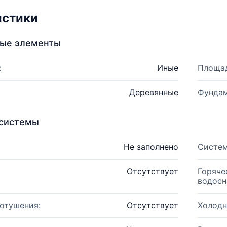
истики
ные элементы
:
Иные
Площад
Деревянные
Фундам
системы
Не заполнено
Систем
Отсутствует
Горяче
водосн
отушения:
Отсутствует
Холодн