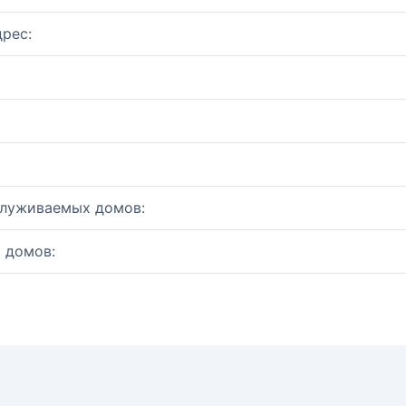
рес:
служиваемых домов:
 домов: