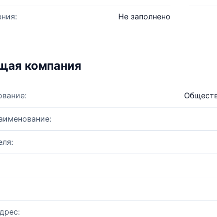
ния:
Не заполнено
щая компания
ование:
Обществ
аименование:
ля:
дрес: