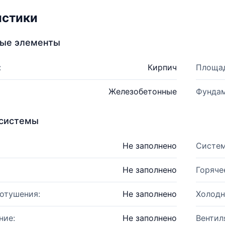
истики
ные элементы
:
Кирпич
Площад
Железобетонные
Фундам
системы
Не заполнено
Систем
Не заполнено
Горяче
отушения:
Не заполнено
Холодн
ние:
Не заполнено
Вентил