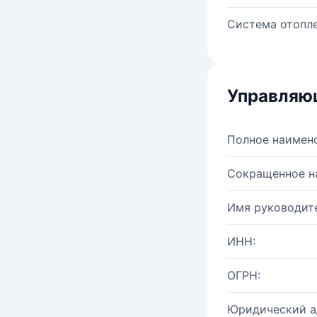
Система отопле
Управляю
Полное наимен
Сокращенное н
Имя руководите
ИНН:
ОГРН:
Юридический а