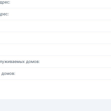
дрес:
рес:
служиваемых домов:
 домов: