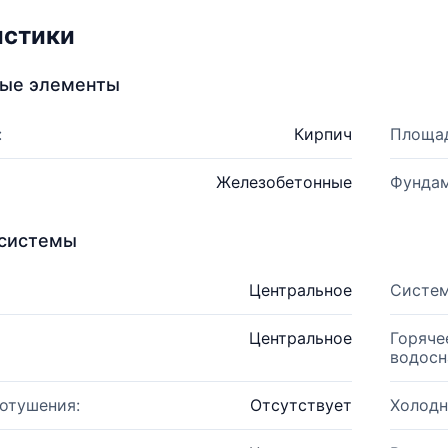
истики
ные элементы
:
Кирпич
Площад
Железобетонные
Фундам
системы
Центральное
Систем
Центральное
Горяче
водосн
отушения:
Отсутствует
Холодн