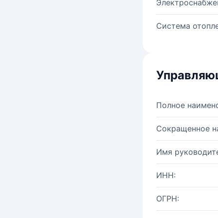
Электроснабже
Система отопле
Управляю
Полное наимен
Сокращенное н
Имя руководите
ИНН:
ОГРН: