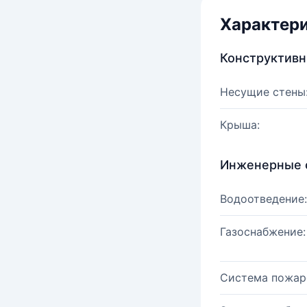
Характер
Конструктив
Несущие стены
Крыша:
Инженерные 
Водоотведение:
Газоснабжение:
Система пожар