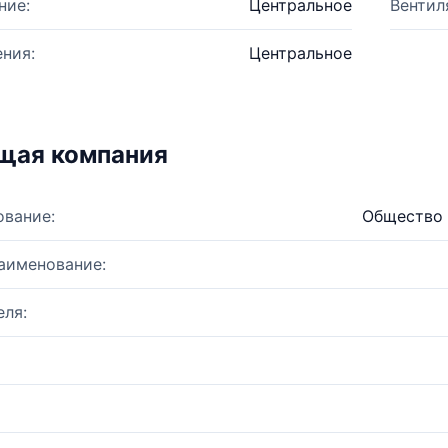
ние:
Центральное
Вентил
ния:
Центральное
щая компания
ование:
Общество 
аименование:
ля: