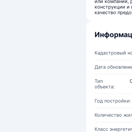
или компаний, 
конструкции и 
качество предо
Информац
Кадастровый н
Дата обновлени
Тип
объекта:
Год постройки:
Количество жи
Класс энергети