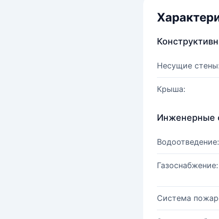
Характер
Конструктив
Несущие стены
Крыша:
Инженерные 
Водоотведение:
Газоснабжение:
Система пожар