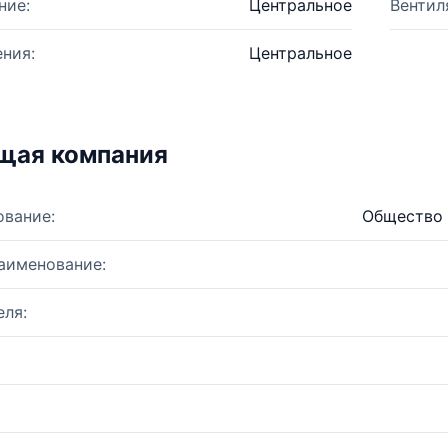
ние:
Центральное
Вентил
ния:
Центральное
щая компания
ование:
Общество 
аименование:
ля: