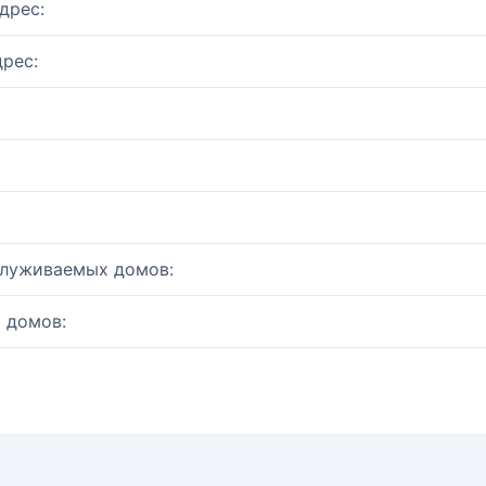
дрес:
рес:
служиваемых домов:
 домов: