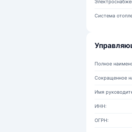
Электроснабже
Система отопле
Управляю
Полное наимен
Сокращенное н
Имя руководите
ИНН:
ОГРН: