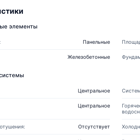
истики
ные элементы
:
Панельные
Площад
Железобетонные
Фундам
системы
Центральное
Систем
Центральное
Горяче
водосн
отушения:
Отсутствует
Холодн