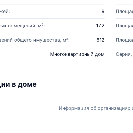
жей:
9
Площад
ых помещений, м²:
17.2
Площад
ений общего имущества, м²:
612
Площад
Многоквартирный дом
Серия,
ии в доме
Информация об организациях 