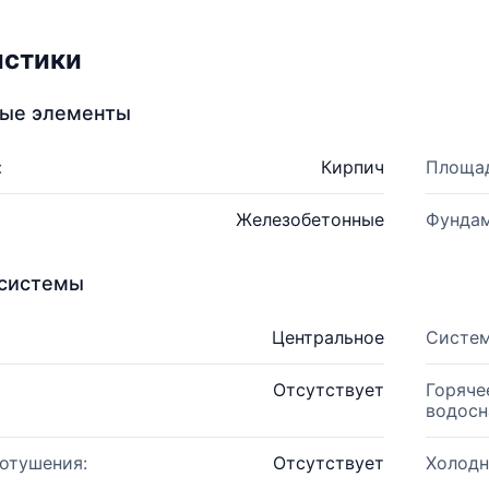
истики
ные элементы
:
Кирпич
Площад
Железобетонные
Фундам
системы
Центральное
Систем
Отсутствует
Горяче
водосн
отушения:
Отсутствует
Холодн