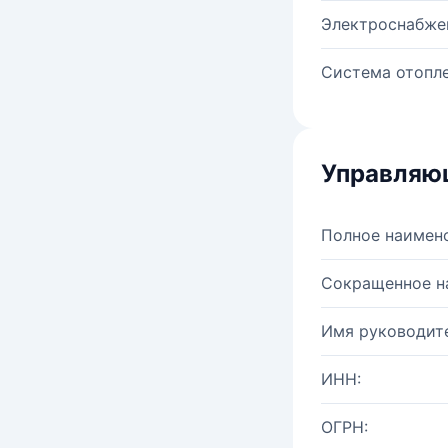
Электроснабже
Система отопле
Управляю
Полное наимен
Сокращенное н
Имя руководите
ИНН:
ОГРН: