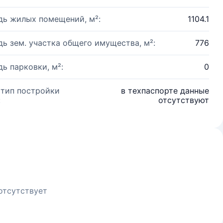
ь жилых помещений, м²:
1104.1
ь зем. участка общего имущества, м²:
776
ь парковки, м²:
0
 тип постройки
в техпаспорте данные
:
отсутствуют
отсутствует