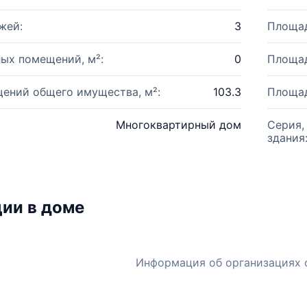
жей:
3
Площад
ых помещений, м²:
0
Площад
ений общего имущества, м²:
103.3
Площад
Многоквартирный дом
Серия,
здания
ии в доме
Информация об организациях 