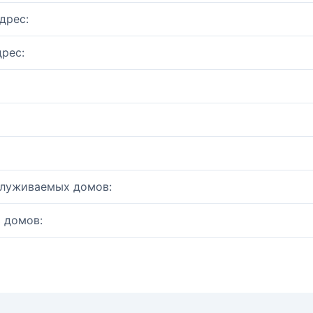
дрес:
рес:
служиваемых домов:
 домов: