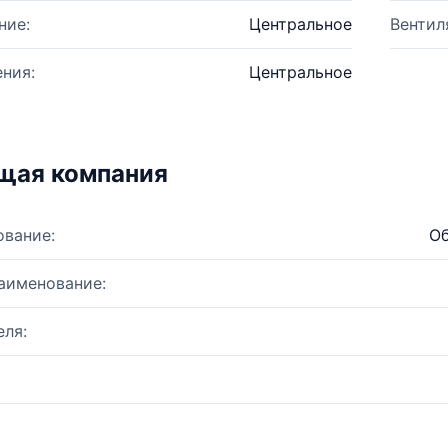
ние:
Центральное
Вентил
ния:
Центральное
щая компания
ование:
Об
аименование:
ля: