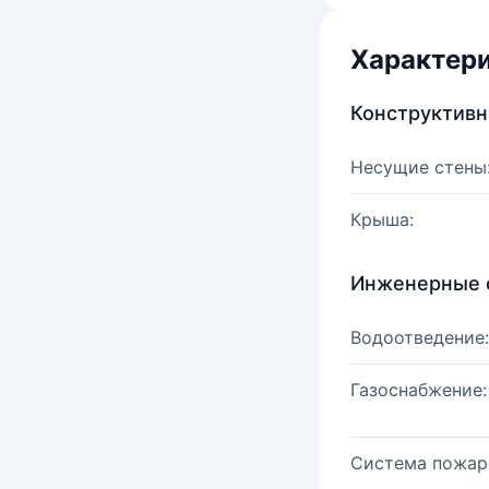
Характер
Конструктив
Несущие стены
Крыша:
Инженерные 
Водоотведение:
Газоснабжение:
Система пожар