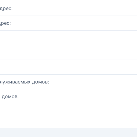
дрес:
рес:
служиваемых домов:
 домов: