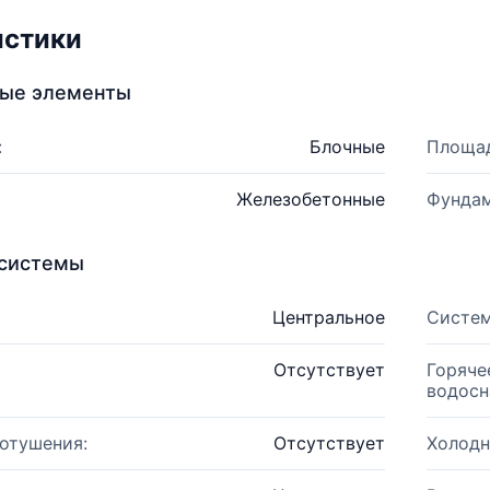
истики
ные элементы
:
Блочные
Площад
Железобетонные
Фундам
системы
Центральное
Систем
Отсутствует
Горяче
водосн
отушения:
Отсутствует
Холодн