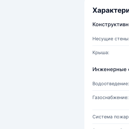
Характер
Конструктив
Несущие стены
Крыша:
Инженерные 
Водоотведение:
Газоснабжение:
Система пожар