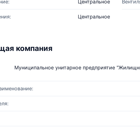
ние:
Центральное
Вентил
ния:
Центральное
щая компания
Муниципальное унитарное предприятие "Жилищны
аименование:
ля: