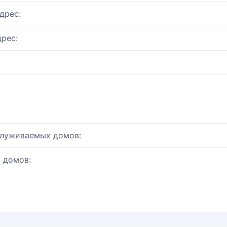
дрес:
рес:
служиваемых домов:
 домов: