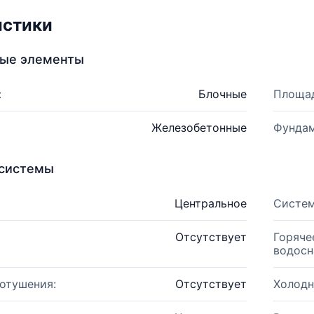
истики
ные элементы
:
Блочные
Площад
Железобетонные
Фундам
системы
Центральное
Систем
Отсутствует
Горяче
водосн
отушения:
Отсутствует
Холодн