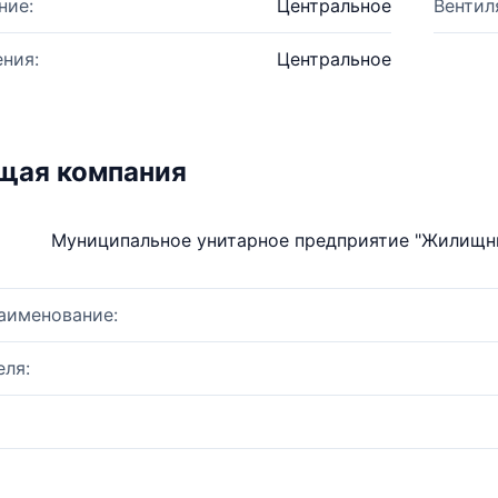
ние:
Центральное
Вентил
ния:
Центральное
щая компания
Муниципальное унитарное предприятие "Жилищны
аименование:
ля: