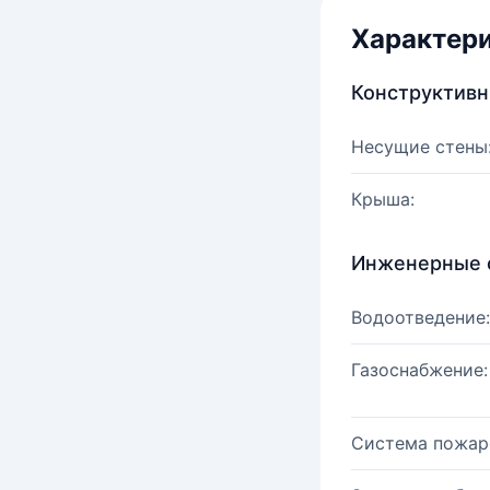
Характер
Конструктив
Несущие стены
Крыша:
Инженерные 
Водоотведение:
Газоснабжение:
Система пожар