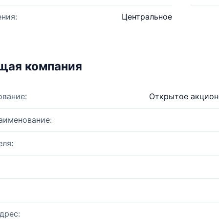
ния:
Центральное
щая компания
ование:
Открытое акцион
аименование:
ля:
дрес: