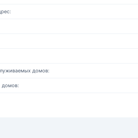
рес:
служиваемых домов:
 домов: