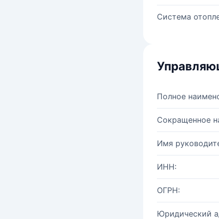
Система отопле
Управляю
Полное наимен
Сокращенное н
Имя руководите
ИНН:
ОГРН:
Юридический а