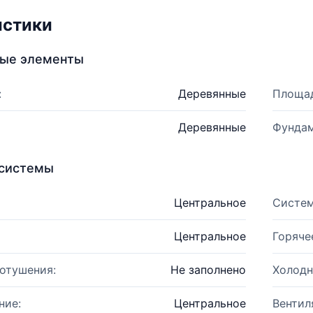
истики
ные элементы
:
Деревянные
Площад
Деревянные
Фундам
системы
Центральное
Систем
Центральное
Горяче
отушения:
Не заполнено
Холодн
ние:
Центральное
Вентил