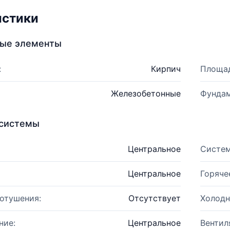
истики
ные элементы
:
Кирпич
Площад
Железобетонные
Фундам
системы
Центральное
Систем
Центральное
Горяче
отушения:
Отсутствует
Холодн
ние:
Центральное
Вентил