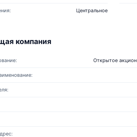
ния:
Центральное
щая компания
ование:
Открытое акцион
аименование:
ля:
дрес: