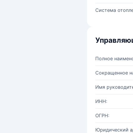
Система отопле
Управляю
Полное наимен
Сокращенное н
Имя руководите
ИНН:
ОГРН:
Юридический а