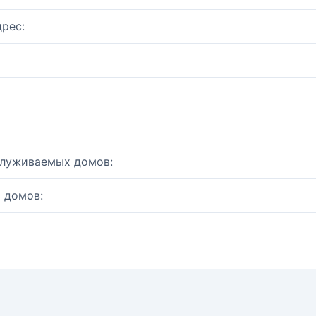
рес:
служиваемых домов:
 домов: