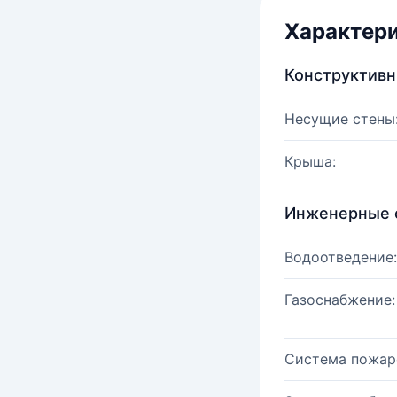
Характер
Конструктив
Несущие стены
Крыша:
Инженерные 
Водоотведение:
Газоснабжение:
Система пожар