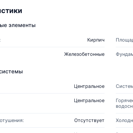
истики
ные элементы
:
Кирпич
Площад
Железобетонные
Фундам
системы
Центральное
Систем
Центральное
Горяче
водосн
отушения:
Отсутствует
Холодн