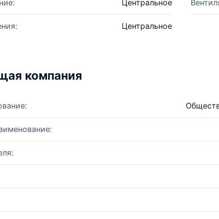
ние:
Центральное
Вентил
ния:
Центральное
щая компания
ование:
Обществ
аименование:
ля: