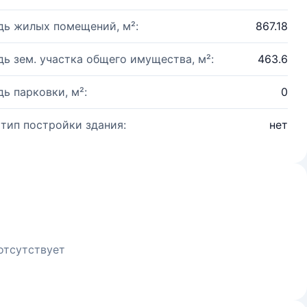
ь жилых помещений, м²:
867.18
ь зем. участка общего имущества, м²:
463.6
ь парковки, м²:
0
 тип постройки здания:
нет
отсутствует