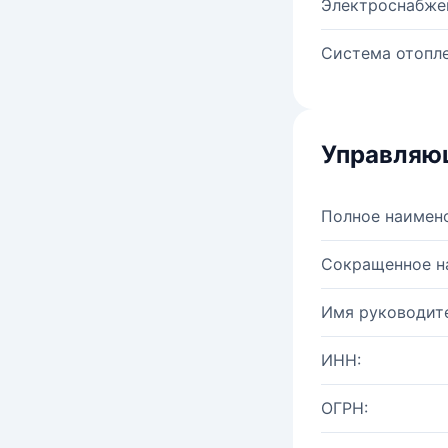
Электроснабже
Система отопле
Управляю
Полное наимен
Сокращенное н
Имя руководите
ИНН:
ОГРН: