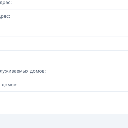
дрес:
рес:
служиваемых домов:
 домов: