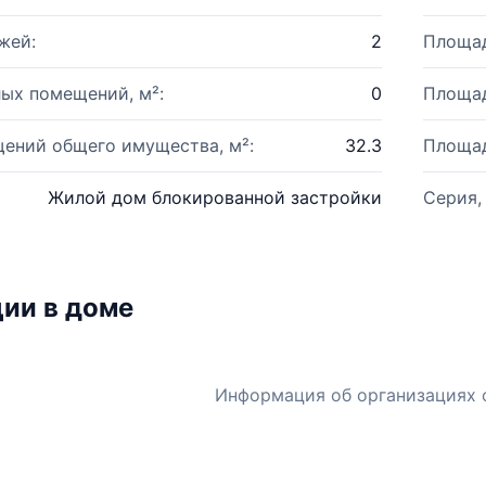
жей:
2
Площад
ых помещений, м²:
0
Площад
ений общего имущества, м²:
32.3
Площад
Жилой дом блокированной застройки
Серия,
ии в доме
Информация об организациях 