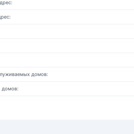
дрес:
рес:
служиваемых домов:
 домов: