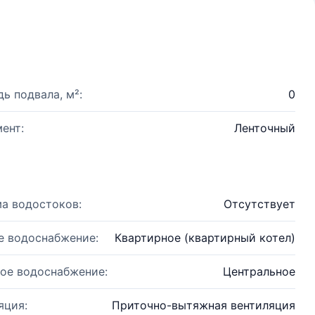
ь подвала, м²:
0
ент:
Ленточный
а водостоков:
Отсутствует
е водоснабжение:
Квартирное (квартирный котел)
ое водоснабжение:
Центральное
яция:
Приточно-вытяжная вентиляция