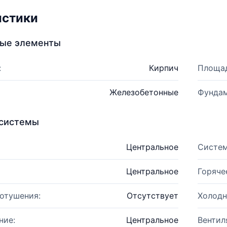
истики
ные элементы
:
Кирпич
Площад
Железобетонные
Фундам
системы
Центральное
Систем
Центральное
Горяче
отушения:
Отсутствует
Холодн
ние:
Центральное
Вентил