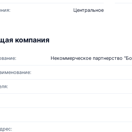
ния:
Центральное
щая компания
ование:
Некоммерческое партнерство "Бо
аименование:
ля:
дрес: