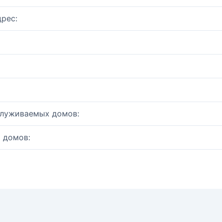
рес:
служиваемых домов:
 домов: