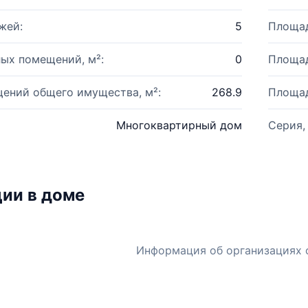
жей:
5
Площад
ых помещений, м²:
0
Площад
ений общего имущества, м²:
268.9
Площад
Многоквартирный дом
Серия,
ии в доме
Информация об организациях 