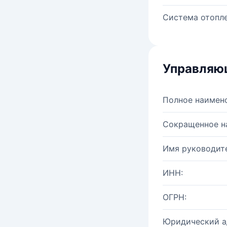
Система отопле
Управляю
Полное наимен
Сокращенное н
Имя руководите
ИНН:
ОГРН:
Юридический а