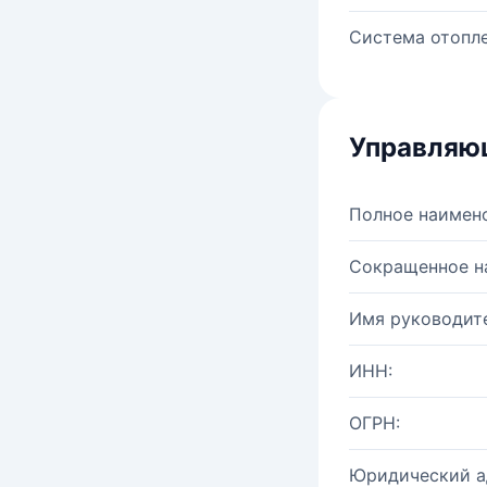
Система отопле
Управляю
Полное наимен
Сокращенное н
Имя руководите
ИНН:
ОГРН:
Юридический а