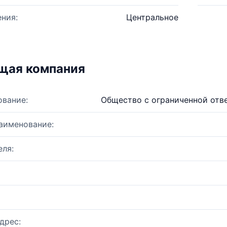
ния:
Центральное
щая компания
ование:
Общество с ограниченной отв
аименование:
ля:
дрес: