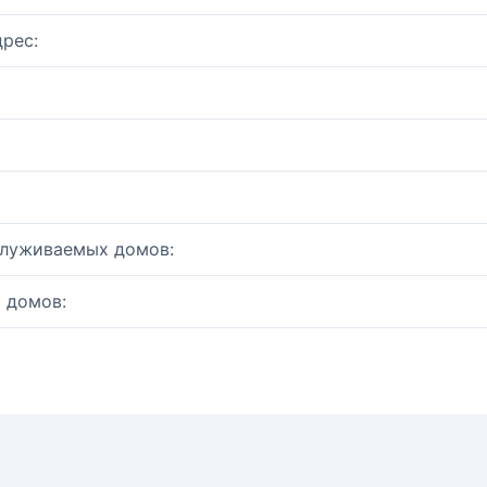
рес:
служиваемых домов:
 домов: