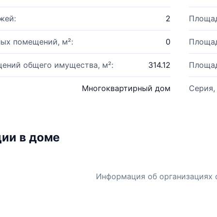
жей:
2
Площад
ых помещений, м²:
0
Площад
ений общего имущества, м²:
314.12
Площад
Многоквартирный дом
Серия,
ии в доме
Информация об организациях 