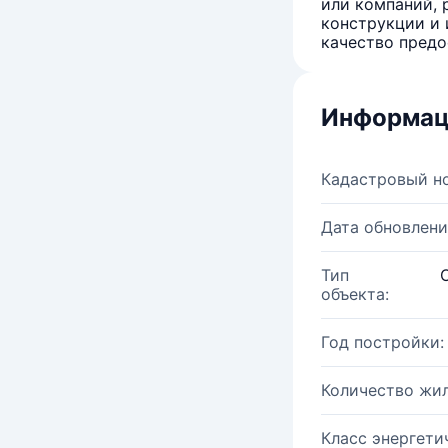
или компаний, 
конструкции и 
качество предо
Информац
Кадастровый н
Дата обновлени
Тип
объекта:
Год постройки:
Количество жи
Класс энергети