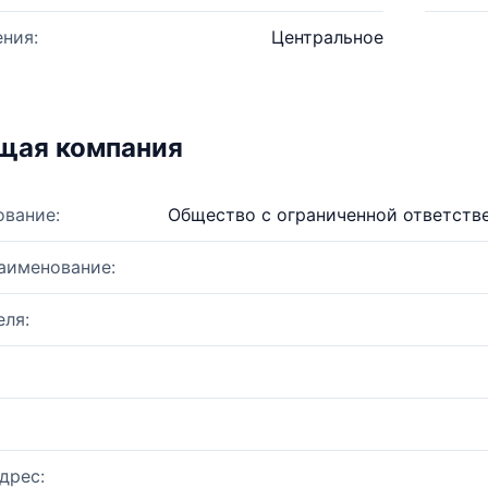
ния:
Центральное
щая компания
ование:
Общество с ограниченной ответст
аименование:
ля:
дрес: