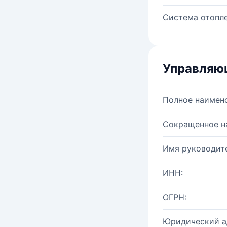
Система отопле
Управляю
Полное наимен
Сокращенное н
Имя руководите
ИНН:
ОГРН:
Юридический а