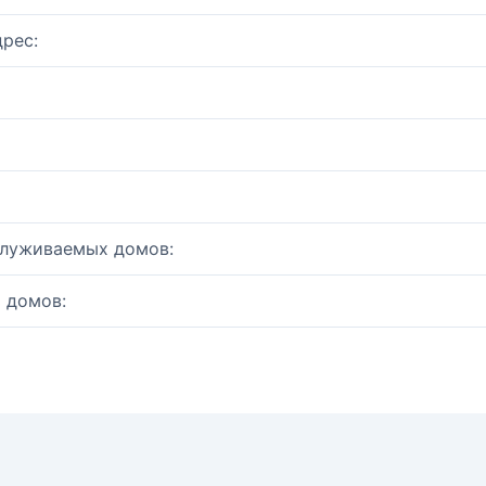
рес:
служиваемых домов:
 домов: