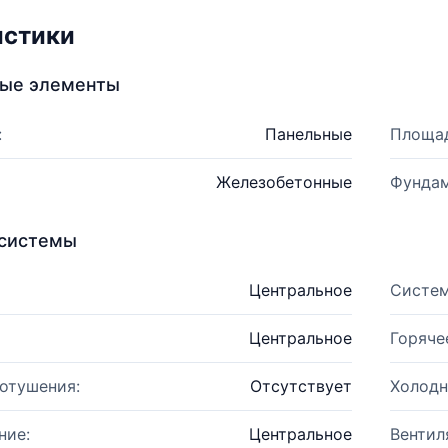
истики
ные элементы
:
Панельные
Площад
Железобетонные
Фундам
системы
Центральное
Систем
Центральное
Горяче
отушения:
Отсутствует
Холодн
ние:
Центральное
Вентил