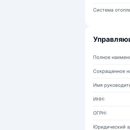
Система отопле
Управляю
Полное наимен
Сокращенное н
Имя руководите
ИНН:
ОГРН:
Юридический а