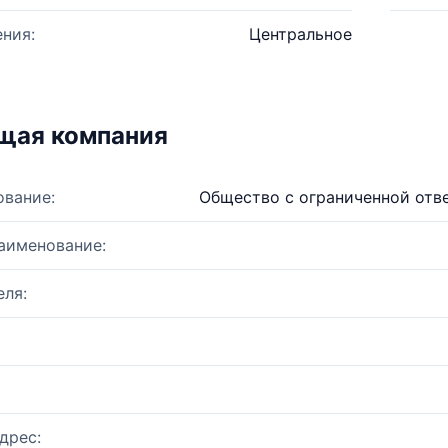
ния:
Центральное
щая компания
ование:
Общество с ограниченной отв
аименование:
ля:
дрес: