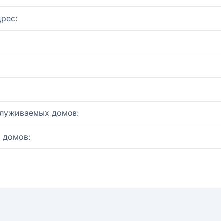
рес:
служиваемых домов:
 домов: