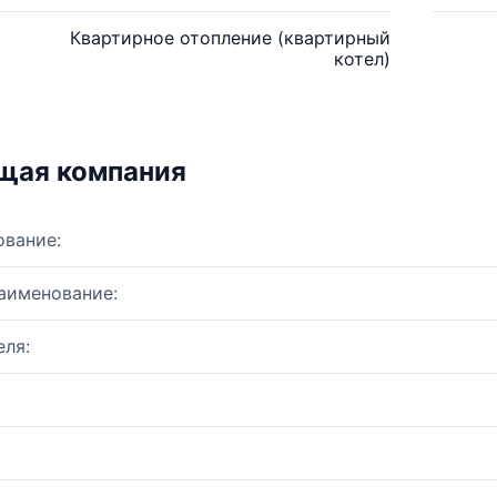
Квартирное отопление (квартирный
котел)
щая компания
ование:
аименование:
ля: