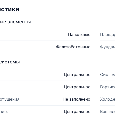
истики
ные элементы
:
Панельные
Площад
Железобетонные
Фундам
системы
Центральное
Систем
Центральное
Горяче
отушения:
Не заполнено
Холодн
ние:
Центральное
Вентил