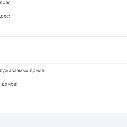
дрес:
рес:
служиваемых домов:
 домов: