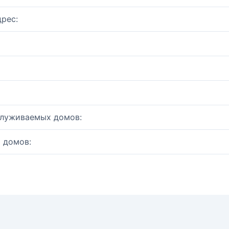
рес:
служиваемых домов:
 домов: