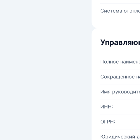
Система отопле
Управляю
Полное наимен
Сокращенное н
Имя руководите
ИНН:
ОГРН:
Юридический а