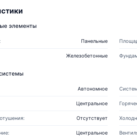
истики
ные элементы
:
Панельные
Площад
Железобетонные
Фундам
системы
Автономное
Систем
Центральное
Горяче
отушения:
Отсутствует
Холодн
ние:
Центральное
Вентил