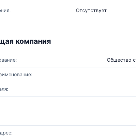
ния:
Отсутствует
щая компания
ование:
Общество с
аименование:
ля:
дрес: