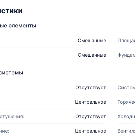
истики
ные элементы
:
Смешанные
Площад
Смешанные
Фундам
системы
Отсутствует
Систем
Центральное
Горяче
отушения:
Отсутствует
Холодн
ние:
Центральное
Вентил