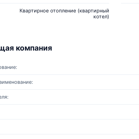
Квартирное отопление (квартирный
котел)
щая компания
ование:
аименование:
ля: