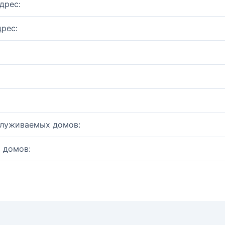
дрес:
рес:
служиваемых домов:
 домов: