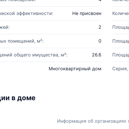
ческой эффективности:
Не присвоен
Количе
жей:
2
Площад
ых помещений, м²:
0
Площад
ений общего имущества, м²:
26.6
Площад
Многоквартирный дом
Серия,
ии в доме
Информация об организациях 