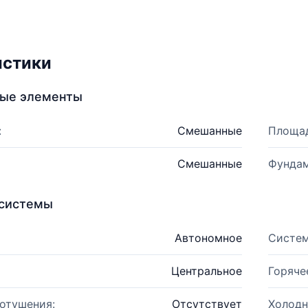
истики
ные элементы
:
Смешанные
Площад
Смешанные
Фундам
системы
Автономное
Систем
Центральное
Горяче
отушения:
Отсутствует
Холодн