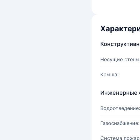
Характер
Конструктив
Несущие стены
Крыша:
Инженерные 
Водоотведение:
Газоснабжение:
Система пожар