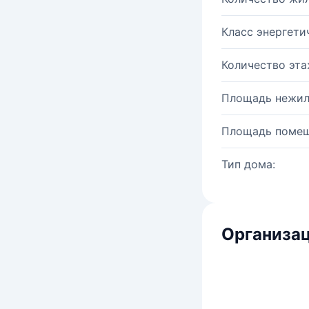
Класс энергети
Количество эта
Площадь нежил
Площадь помещ
Тип дома:
Организац