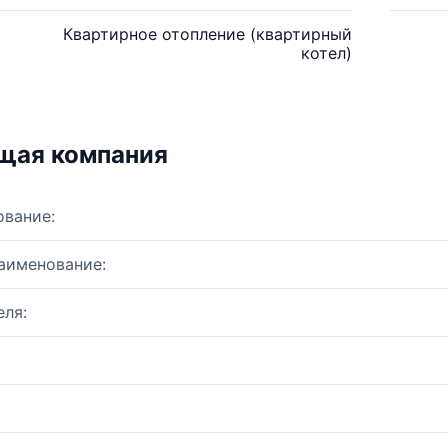
Квартирное отопление (квартирный
котел)
щая компания
ование:
аименование:
ля: