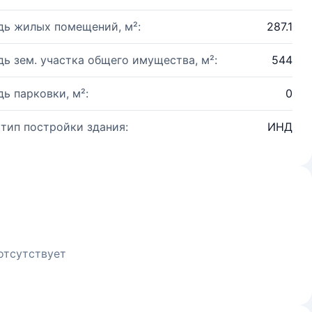
ь жилых помещений, м²:
287.1
ь зем. участка общего имущества, м²:
544
ь парковки, м²:
0
 тип постройки здания:
ИНД
отсутствует