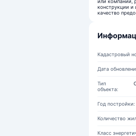
или компаний, 
конструкции и 
качество предо
Информац
Кадастровый н
Дата обновлени
Тип
объекта:
Год постройки:
Количество жи
Класс энергети