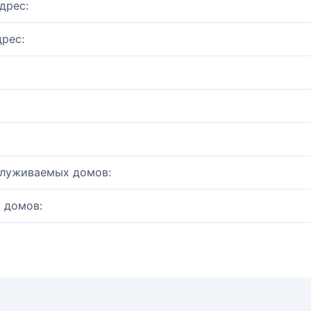
дрес:
рес:
служиваемых домов:
 домов: