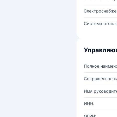
Электроснабже
Система отопле
Управляю
Полное наимен
Сокращенное н
Имя руководите
ИНН:
ОГРН: