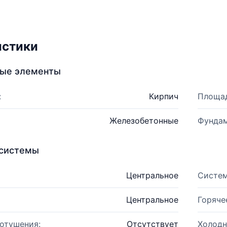
истики
ные элементы
:
Кирпич
Площад
Железобетонные
Фундам
системы
Центральное
Систем
Центральное
Горяче
отушения:
Отсутствует
Холодн