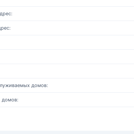
дрес:
рес:
служиваемых домов:
 домов: