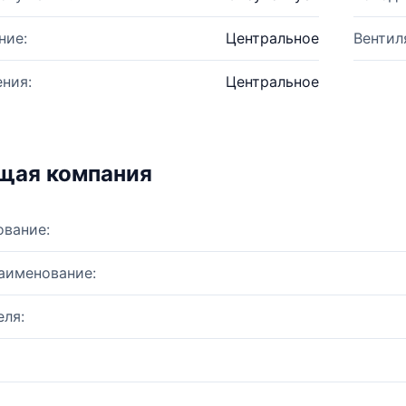
ние:
Центральное
Вентил
ния:
Центральное
щая компания
ование:
аименование:
ля: