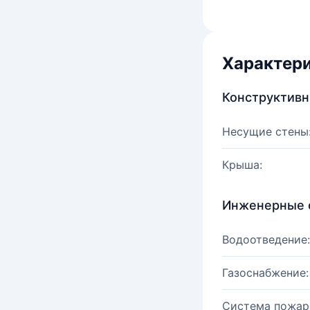
Характер
Конструктив
Несущие стены
Крыша:
Инженерные 
Водоотведение:
Газоснабжение:
Система пожар