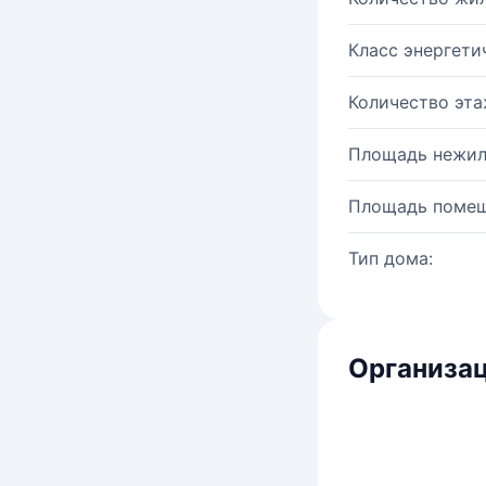
Класс энергети
Количество эта
Площадь нежил
Площадь помещ
Тип дома:
Организац