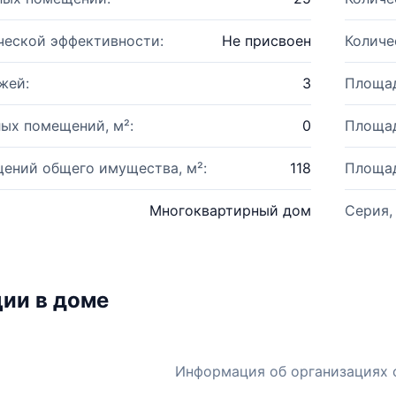
ческой эффективности:
Не присвоен
Количе
жей:
3
Площад
ых помещений, м²:
0
Площад
ений общего имущества, м²:
118
Площад
Многоквартирный дом
Серия,
ии в доме
Информация об организациях 