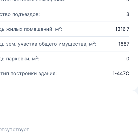
ство подъездов:
3
ь жилых помещений, м²:
1316.7
ь зем. участка общего имущества, м²:
1687
ь парковки, м²:
0
 тип постройки здания:
1-447С
отсутствует