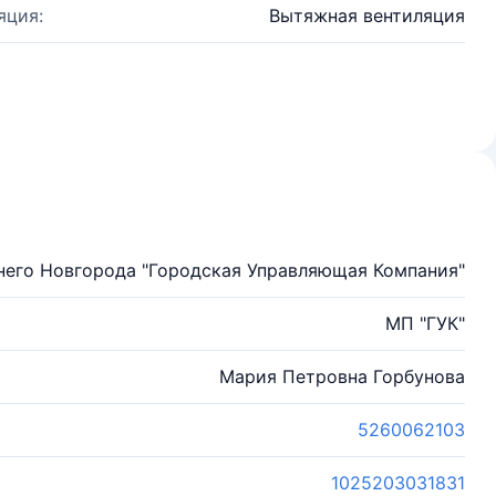
яция:
Вытяжная вентиляция
его Новгорода "Городская Управляющая Компания"
МП "ГУК"
Мария Петровна Горбунова
5260062103
1025203031831