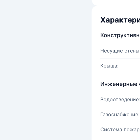
Характер
Конструктив
Несущие стены
Крыша:
Инженерные 
Водоотведение:
Газоснабжение:
Система пожар