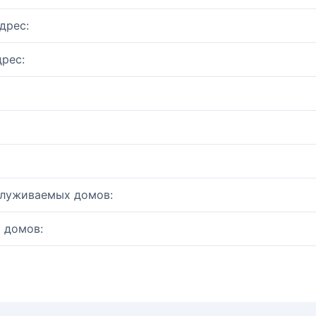
дрес:
рес:
служиваемых домов:
 домов: