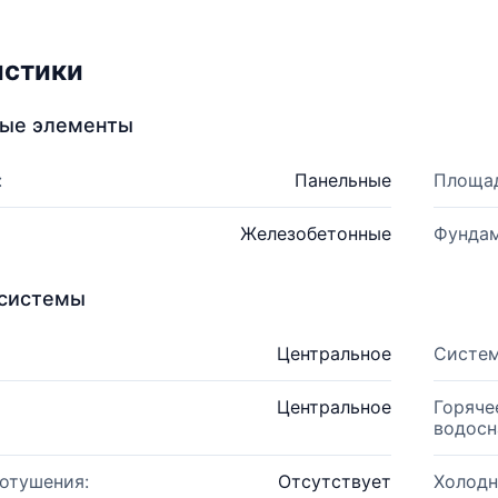
истики
ные элементы
:
Панельные
Площад
Железобетонные
Фундам
системы
Центральное
Систем
Центральное
Горяче
водосн
отушения:
Отсутствует
Холодн