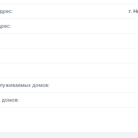
дрес:
г. 
рес:
служиваемых домов:
 домов: