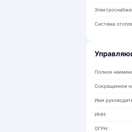
Электроснабже
Система отопле
Управляю
Полное наимен
Сокращенное н
Имя руководите
ИНН:
ОГРН: