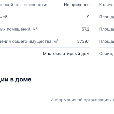
ческой эффективности:
Не присвоен
Количе
жей:
9
Площад
ых помещений, м²:
57.2
Площад
ений общего имущества, м²:
3739.1
Площад
Многоквартирный дом
Серия,
ии в доме
Информация об организациях 