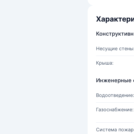
Характер
Конструктив
Несущие стены
Крыша:
Инженерные 
Водоотведение:
Газоснабжение:
Система пожар