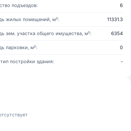
ство подъездов:
6
ь жилых помещений, м²:
11331.3
ь зем. участка общего имущества, м²:
6354
ь парковки, м²:
0
 тип постройки здания:
-
отсутствует