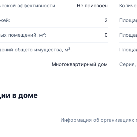
ческой эффективности:
Не присвоен
Количе
жей:
2
Площад
ых помещений, м²:
0
Площад
ений общего имущества, м²:
Площад
Многоквартирный дом
Серия,
ии в доме
Информация об организациях 