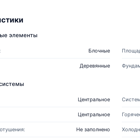
истики
ные элементы
:
Блочные
Площад
Деревянные
Фундам
системы
Центральное
Систем
Центральное
Горяче
отушения:
Не заполнено
Холодн