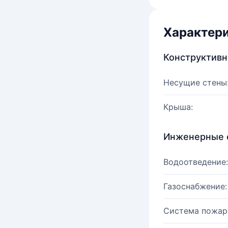
Характер
Конструктив
Несущие стены
Крыша:
Инженерные 
Водоотведение:
Газоснабжение:
Система пожар