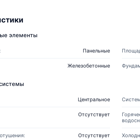
истики
ные элементы
:
Панельные
Площад
Железобетонные
Фундам
системы
Центральное
Систем
Отсутствует
Горяче
водосн
отушения:
Отсутствует
Холодн