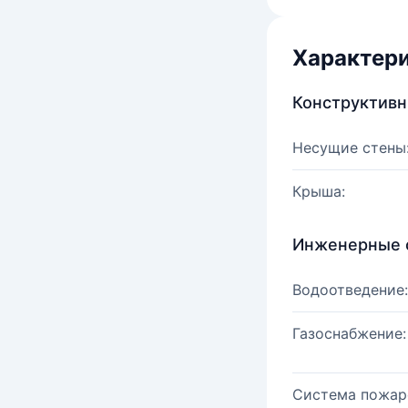
Характер
Конструктив
Несущие стены
Крыша:
Инженерные 
Водоотведение:
Газоснабжение:
Система пожар