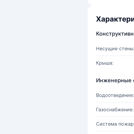
Характер
Конструктив
Несущие стены
Крыша:
Инженерные 
Водоотведение:
Газоснабжение:
Система пожар