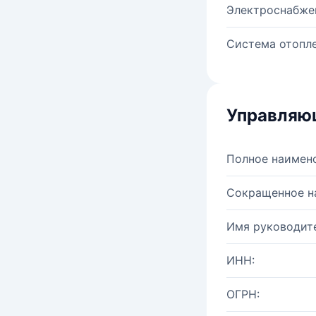
Электроснабже
Система отопле
Управляю
Полное наимен
Сокращенное н
Имя руководите
ИНН:
ОГРН: