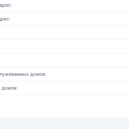
дрес:
рес:
служиваемых домов:
 домов: