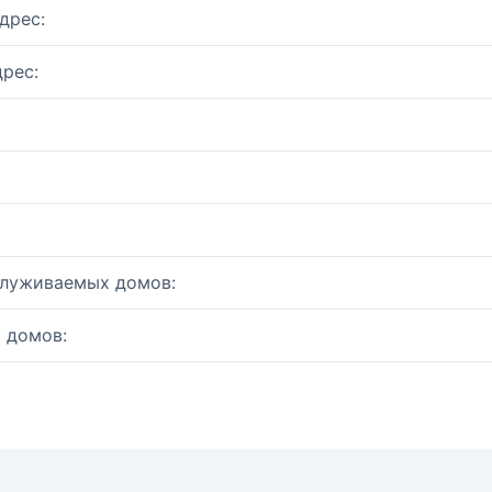
дрес:
рес:
служиваемых домов:
 домов: