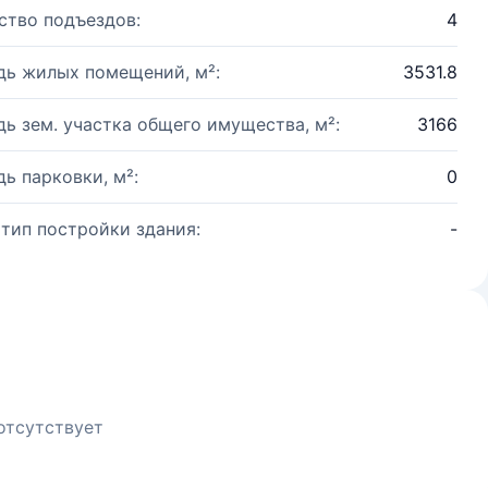
ство подъездов:
4
ь жилых помещений, м²:
3531.8
ь зем. участка общего имущества, м²:
3166
ь парковки, м²:
0
 тип постройки здания:
-
отсутствует