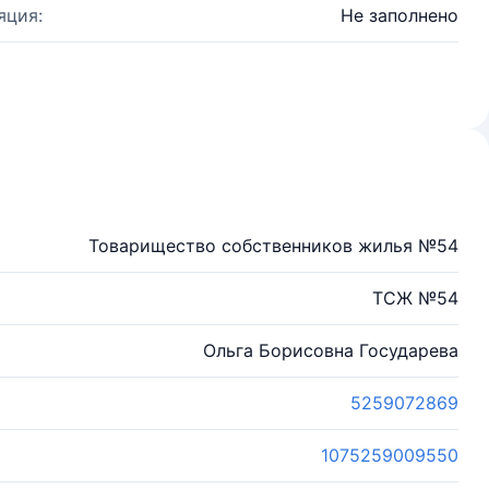
яция:
Не заполнено
Товарищество собственников жилья №54
ТСЖ №54
Ольга Борисовна Государева
5259072869
1075259009550