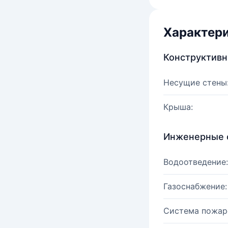
Характер
Конструктив
Несущие стены
Крыша:
Инженерные 
Водоотведение:
Газоснабжение:
Система пожар