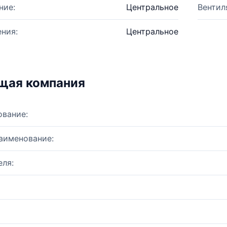
ние:
Центральное
Вентил
ния:
Центральное
щая компания
ование:
аименование:
ля: