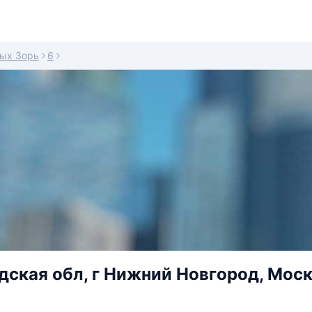
ых Зорь
6
ская обл, г Нижний Новгород, Моск