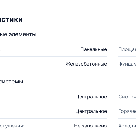
истики
ные элементы
:
Панельные
Площад
Железобетонные
Фундам
системы
Центральное
Систем
Центральное
Горяче
отушения:
Не заполнено
Холодн