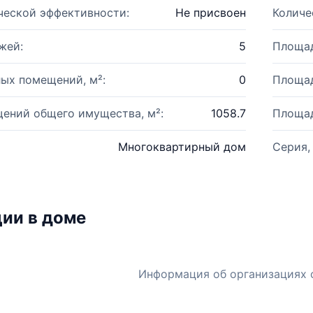
ческой эффективности:
Не присвоен
Количе
жей:
5
Площад
ых помещений, м²:
0
Площад
ений общего имущества, м²:
1058.7
Площад
Многоквартирный дом
Серия,
ии в доме
Информация об организациях 