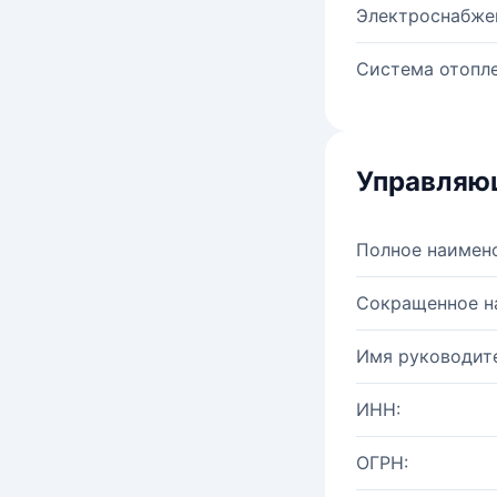
Электроснабже
Система отопле
Управляю
Полное наимен
Сокращенное н
Имя руководите
ИНН:
ОГРН: